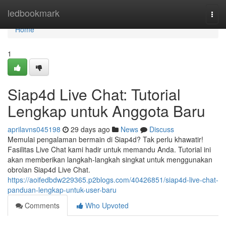
Home
ledbookmark
Togg
navi
Home
1
Siap4d Live Chat: Tutorial
Lengkap untuk Anggota Baru
aprilavns045198
29 days ago
News
Discuss
Memulai pengalaman bermain di Siap4d? Tak perlu khawatir!
Fasilitas Live Chat kami hadir untuk memandu Anda. Tutorial ini
akan memberikan langkah-langkah singkat untuk menggunakan
obrolan Siap4d Live Chat.
https://aoifedbdw229365.p2blogs.com/40426851/siap4d-live-chat-
panduan-lengkap-untuk-user-baru
Comments
Who Upvoted