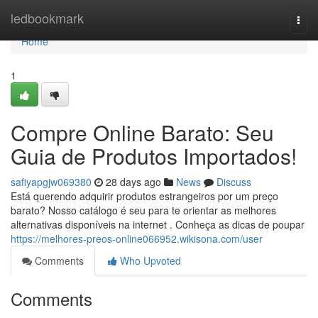
Home
ledbookmark
Togg
navi
Home
1
Compre Online Barato: Seu
Guia de Produtos Importados!
safiyapgjw069380
28 days ago
News
Discuss
Está querendo adquirir produtos estrangeiros por um preço
barato? Nosso catálogo é seu para te orientar as melhores
alternativas disponíveis na internet . Conheça as dicas de poupar
https://melhores-preos-online066952.wikisona.com/user
Comments
Who Upvoted
Comments