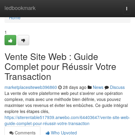
Home
ledbookmark
Togg
navi
Home
1
Vente Site Web : Guide
Complet pour Réussir Votre
Transaction
marketplacesiteweb396860
28 days ago
News
Discuss
La vente de votre plateforme web peut s'avérer une opération
complexe, mais avec une méthode bien définie, vous pouvez
maximiser vos revenus et éviter les embûches. Ce guide intégral
explore les étapes clés,
https://siterentable517939.arwebo.com/64403647/vente-site-web-
guide-complet-pour-réussir-votre-transaction
Comments
Who Upvoted