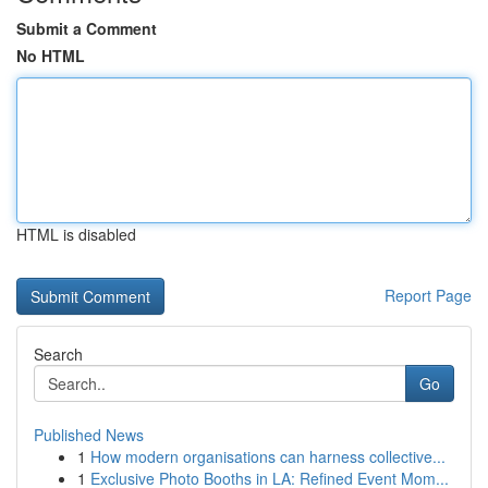
Submit a Comment
No HTML
HTML is disabled
Report Page
Search
Go
Published News
1
How modern organisations can harness collective...
1
Exclusive Photo Booths in LA: Refined Event Mom...