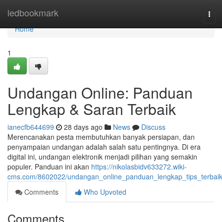
Home
ledbookmark
Tog
navi
Home
1
Undangan Online: Panduan
Lengkap & Saran Terbaik
ianecfb644699
28 days ago
News
Discuss
Merencanakan pesta membutuhkan banyak persiapan, dan
penyampaian undangan adalah salah satu pentingnya. Di era
digital ini, undangan elektronik menjadi pilihan yang semakin
populer. Panduan ini akan
https://nikolasbidv633272.wiki-
cms.com/8602022/undangan_online_panduan_lengkap_tips_terbai
Comments
Who Upvoted
Comments