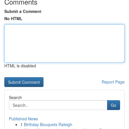
Comments
Submit a Comment
No HTML
HTML is disabled
Report Page
Search
Go
Published News
1
Birthday Bouquets Raleigh