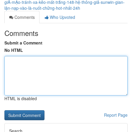
giẢ-mẠo-tránh-xa-kẻo-mất-trắng-148-hệ-thống-giả-sunwin-gian-
lận-nạp-vào-là-nuốt-chửng-hot-nhất-24h
Comments
Who Upvoted
Comments
Submit a Comment
No HTML
HTML is disabled
Report Page
Search