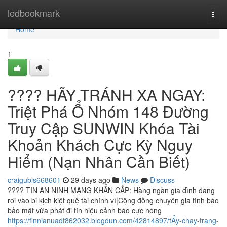
Home
ledbookmark
Togg
navi
Home
1
???? HÃY TRÁNH XA NGAY:
Triệt Phá Ổ Nhóm 148 Đường
Truy Cập SUNWIN Khóa Tài
Khoản Khách Cực Kỳ Nguy
Hiểm (Nạn Nhân Cần Biết)
craigubls668601
29 days ago
News
Discuss
???? TIN AN NINH MẠNG KHẨN CẤP: Hàng ngàn gia đình đang
rơi vào bi kịch kiệt quệ tài chính vì|Cộng đồng chuyên gia tình báo
bảo mật vừa phát đi tín hiệu cảnh báo cực nóng
https://finnianuadt862032.blogdun.com/42814897/tẨy-chay-trang-