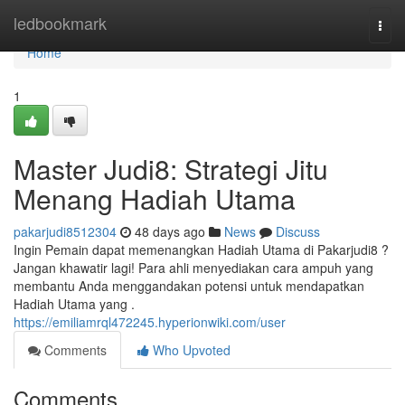
Home
ledbookmark
Togg
navi
Home
1
Master Judi8: Strategi Jitu
Menang Hadiah Utama
pakarjudi8512304
48 days ago
News
Discuss
Ingin Pemain dapat memenangkan Hadiah Utama di Pakarjudi8 ?
Jangan khawatir lagi! Para ahli menyediakan cara ampuh yang
membantu Anda menggandakan potensi untuk mendapatkan
Hadiah Utama yang .
https://emiliamrql472245.hyperionwiki.com/user
Comments
Who Upvoted
Comments