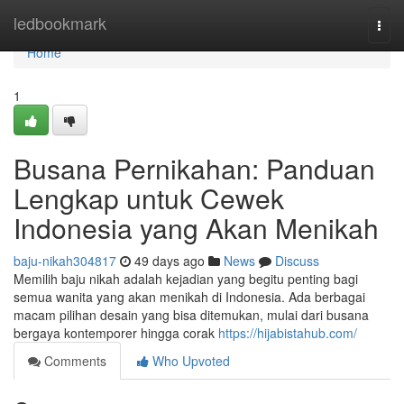
Home
ledbookmark
Togg
navi
Home
1
Busana Pernikahan: Panduan
Lengkap untuk Cewek
Indonesia yang Akan Menikah
baju-nikah304817
49 days ago
News
Discuss
Memilih baju nikah adalah kejadian yang begitu penting bagi
semua wanita yang akan menikah di Indonesia. Ada berbagai
macam pilihan desain yang bisa ditemukan, mulai dari busana
bergaya kontemporer hingga corak
https://hijabistahub.com/
Comments
Who Upvoted