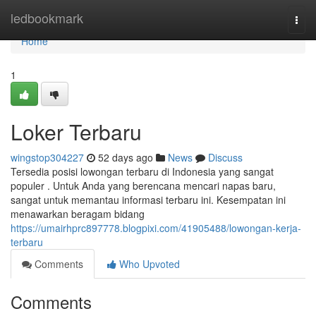
Home
ledbookmark
Togg
navi
Home
1
Loker Terbaru
wingstop304227
52 days ago
News
Discuss
Tersedia posisi lowongan terbaru di Indonesia yang sangat
populer . Untuk Anda yang berencana mencari napas baru,
sangat untuk memantau informasi terbaru ini. Kesempatan ini
menawarkan beragam bidang
https://umairhprc897778.blogpixi.com/41905488/lowongan-kerja-
terbaru
Comments
Who Upvoted
Comments