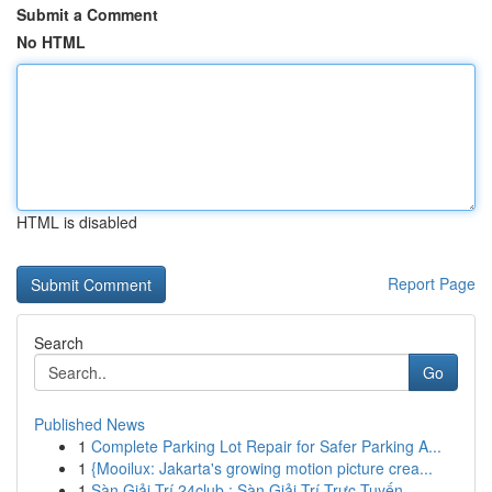
Submit a Comment
No HTML
HTML is disabled
Report Page
Search
Go
Published News
1
Complete Parking Lot Repair for Safer Parking A...
1
{Mooilux: Jakarta's growing motion picture crea...
1
Sàn Giải Trí 24club : Sàn Giải Trí Trực Tuyến ...