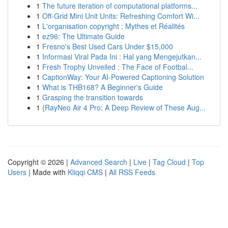
1
The future iteration of computational platforms...
1
Off-Grid Mini Unit Units: Refreshing Comfort Wi...
1
L'organisation copyright : Mythes et Réalités
1
ez96: The Ultimate Guide
1
Fresno's Best Used Cars Under $15,000
1
Informasi Viral Pada Ini : Hal yang Mengejutkan...
1
Fresh Trophy Unveiled : The Face of Footbal...
1
CaptionWay: Your AI-Powered Captioning Solution
1
What is THB168? A Beginner's Guide
1
Grasping the transition towards
1
{RayNeo Air 4 Pro: A Deep Review of These Aug...
Copyright © 2026 |
Advanced Search
|
Live
|
Tag Cloud
|
Top
Users
| Made with
Kliqqi CMS
|
All RSS Feeds