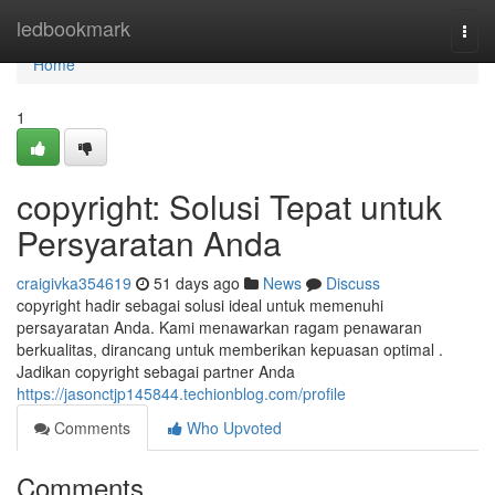
Home
ledbookmark
Togg
navi
Home
1
copyright: Solusi Tepat untuk
Persyaratan Anda
craigivka354619
51 days ago
News
Discuss
copyright hadir sebagai solusi ideal untuk memenuhi
persayaratan Anda. Kami menawarkan ragam penawaran
berkualitas, dirancang untuk memberikan kepuasan optimal .
Jadikan copyright sebagai partner Anda
https://jasonctjp145844.techionblog.com/profile
Comments
Who Upvoted
Comments