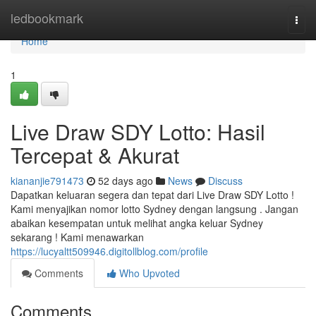
Home
ledbookmark
Togg
navi
Home
1
Live Draw SDY Lotto: Hasil
Tercepat & Akurat
kiananjie791473
52 days ago
News
Discuss
Dapatkan keluaran segera dan tepat dari Live Draw SDY Lotto !
Kami menyajikan nomor lotto Sydney dengan langsung . Jangan
abaikan kesempatan untuk melihat angka keluar Sydney
sekarang ! Kami menawarkan
https://lucyaltt509946.digitollblog.com/profile
Comments
Who Upvoted
Comments