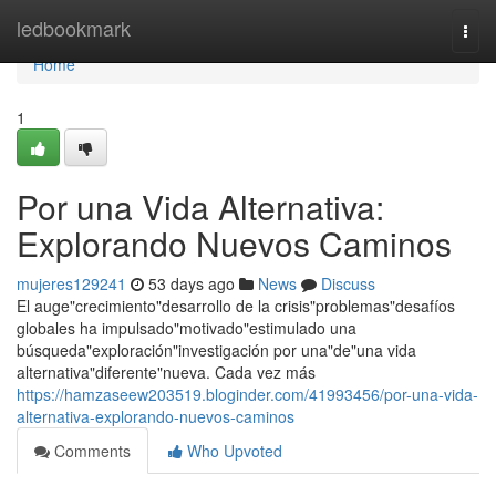
Home
ledbookmark
Togg
navi
Home
1
Por una Vida Alternativa:
Explorando Nuevos Caminos
mujeres129241
53 days ago
News
Discuss
El auge"crecimiento"desarrollo de la crisis"problemas"desafíos
globales ha impulsado"motivado"estimulado una
búsqueda"exploración"investigación por una"de"una vida
alternativa"diferente"nueva. Cada vez más
https://hamzaseew203519.bloginder.com/41993456/por-una-vida-
alternativa-explorando-nuevos-caminos
Comments
Who Upvoted