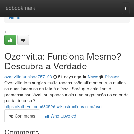
Home
ledbookmark
Togg
navi
Home
1
Ozenvitta: Funciona Mesmo?
Descubra a Verdade
ozenvittafunciona757193
51 days ago
News
Discuss
Ozenvitta tem surgido muita repercussão ultimamente, e muitos
se questionam se de fato é eficaz . Será que este item é
promessa confiável, ou apenas mais uma enganação no setor de
perda de peso ?
https://kathryntmuh680526.wikinstructions.com/user
Comments
Who Upvoted
Comments