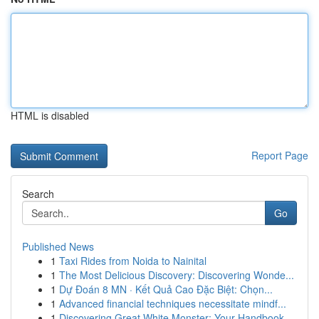
HTML is disabled
Report Page
Search
Go
Published News
1
Taxi Rides from Noida to Nainital
1
The Most Delicious Discovery: Discovering Wonde...
1
Dự Đoán 8 MN · Kết Quả Cao Đặc Biệt: Chọn...
1
Advanced financial techniques necessitate mindf...
1
Discovering Great White Monster: Your Handbook ...