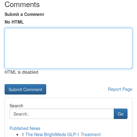
Comments
Submit a Comment
No HTML
HTML is disabled
Report Page
Search
Go
Published News
1
The New BrightMeds GLP-1 Treatment