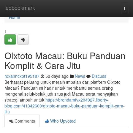
Home
ledbookmark
Togg
navi
Home
1
Olxtoto Macau: Buku Panduan
Komplit & Cara Jitu
roxanncxpt195187
52 days ago
News
Discuss
Berhasrat peluang untuk meraih imbalan dari platform Olxtoto
Macau? Panduan ini hadir untuk membantu semua orang
mengenal seluk-beluk judi situs judi Macau serta menyajikan
strategi ampuh untuk
https://brendamfvx204927.liberty-
blog.com/41342600/olxtoto-macau-buku-panduan-komplit-cara-
jitu
Comments
Who Upvoted