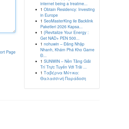
internet being a treatme...
1
Obtain Residency: Investing
in Europe
1
SeoMasterKing ile Backlink
Paketleri 2026 Kapsa...
1
{Revitalize Your Energy :
Get NAD+ PEN 500...
1
nohuwin – Đăng Nhập
Nhanh, Khám Phá Kho Game
ort Page
Đ...
1
SUNWIN – Nền Tảng Giải
Trí Trực Tuyến Với Trải ...
1
Ταβέρνα Μύτικα:
Θαλασσινή Παράδοση