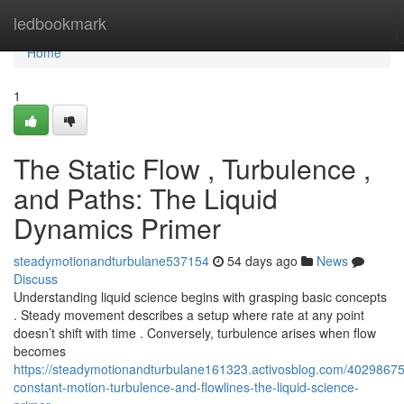
Home
ledbookmark
Home
1
The Static Flow , Turbulence ,
and Paths: The Liquid
Dynamics Primer
steadymotionandturbulane537154
54 days ago
News
Discuss
Understanding liquid science begins with grasping basic concepts
. Steady movement describes a setup where rate at any point
doesn’t shift with time . Conversely, turbulence arises when flow
becomes
https://steadymotionandturbulane161323.activosblog.com/40298675/
constant-motion-turbulence-and-flowlines-the-liquid-science-