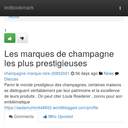
Home
ledbookmark
Togg
navi
Home
1
Les marques de champagne
les plus prestigieuses
champagne-marque-rare-20852021
56 days ago
News
Discuss
Parmi le monde prestigieux des champagnes, certaines maisons
se distinguent véritablement par leur patrimoine et la excellence
de leurs produits . On peut citer Louis Roederer , connu pour son
emblématique
https://aadamuhlm648652.worldblogged.com/profile
Comments
Who Upvoted