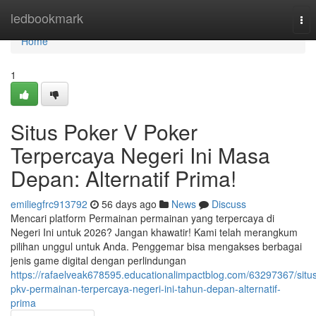
Home
ledbookmark
Tog
nav
Home
1
Situs Poker V Poker
Terpercaya Negeri Ini Masa
Depan: Alternatif Prima!
emiliegfrc913792
56 days ago
News
Discuss
Mencari platform Permainan permainan yang terpercaya di
Negeri Ini untuk 2026? Jangan khawatir! Kami telah merangkum
pilihan unggul untuk Anda. Penggemar bisa mengakses berbagai
jenis game digital dengan perlindungan
https://rafaelveak678595.educationalimpactblog.com/63297367/situ
pkv-permainan-terpercaya-negeri-ini-tahun-depan-alternatif-
prima