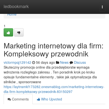
Home
ledbookmark
Togg
navi
Home
1
Marketing internetowy dla firm:
Kompleksowy przewodnik
victormpqj129142
56 days ago
News
Discuss
Skuteczny promocja online dla przedsiębiorstw wymaga
wdrożenia rozległego zakresu . Ten poradnik krok po kroku
opisuje fundamentalne elementy , takie jak optymalizacja dla
silników , sponsorowane
https://laytnsmkf173282.onesmablog.com/marketing-internetowy-
dla-firm-kompleksowy-przewodnik-83150297
Comments
Who Upvoted