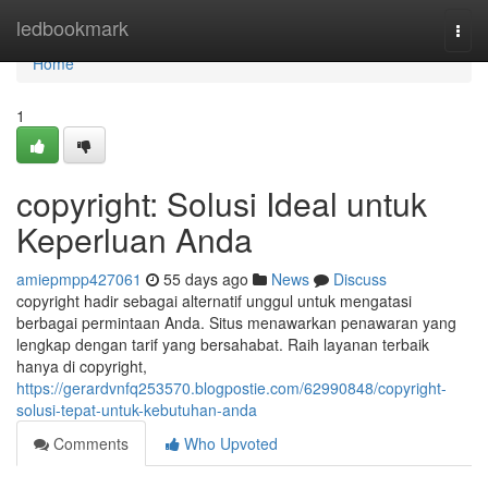
Home
ledbookmark
Togg
navi
Home
1
copyright: Solusi Ideal untuk
Keperluan Anda
amiepmpp427061
55 days ago
News
Discuss
copyright hadir sebagai alternatif unggul untuk mengatasi
berbagai permintaan Anda. Situs menawarkan penawaran yang
lengkap dengan tarif yang bersahabat. Raih layanan terbaik
hanya di copyright,
https://gerardvnfq253570.blogpostie.com/62990848/copyright-
solusi-tepat-untuk-kebutuhan-anda
Comments
Who Upvoted