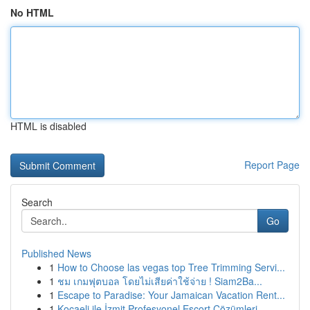
No HTML
HTML is disabled
Report Page
Search
Go
Published News
1
How to Choose las vegas top Tree Trimming Servi...
1
ชม เกมฟุตบอล โดยไม่เสียค่าใช้จ่าย ! Siam2Ba...
1
Escape to Paradise: Your Jamaican Vacation Rent...
1
Kocaeli ile İzmit Profesyonel Escort Çözümleri