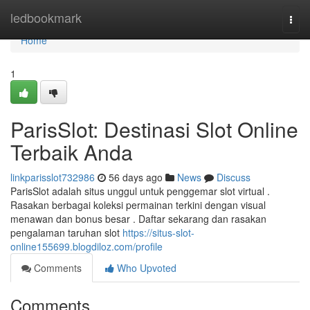
Home
ledbookmark
Togg
navi
Home
1
ParisSlot: Destinasi Slot Online
Terbaik Anda
linkparisslot732986
56 days ago
News
Discuss
ParisSlot adalah situs unggul untuk penggemar slot virtual .
Rasakan berbagai koleksi permainan terkini dengan visual
menawan dan bonus besar . Daftar sekarang dan rasakan
pengalaman taruhan slot
https://situs-slot-
online155699.blogdiloz.com/profile
Comments
Who Upvoted
Comments