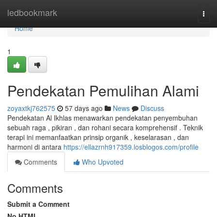
Home
ledbookmark
Togg
navi
Home
1
Pendekatan Pemulihan Alami
zoyaxtkj762575
57 days ago
News
Discuss
Pendekatan Al Ikhlas menawarkan pendekatan penyembuhan
sebuah raga , pikiran , dan rohani secara komprehensif . Teknik
terapi ini memanfaatkan prinsip organik , keselarasan , dan
harmoni di antara
https://ellazrnh917359.losblogos.com/profile
Comments
Who Upvoted
Comments
Submit a Comment
No HTML