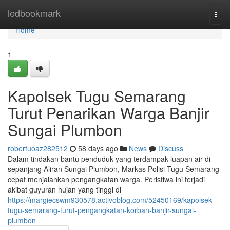
Home
ledbookmark
Togg
navi
Home
1
Kapolsek Tugu Semarang
Turut Penarikan Warga Banjir
Sungai Plumbon
robertuoaz282512
58 days ago
News
Discuss
Dalam tindakan bantu penduduk yang terdampak luapan air di
sepanjang Aliran Sungai Plumbon, Markas Polisi Tugu Semarang
cepat menjalankan pengangkatan warga. Peristiwa ini terjadi
akibat guyuran hujan yang tinggi di
https://margiecswm930578.activoblog.com/52450169/kapolsek-
tugu-semarang-turut-pengangkatan-korban-banjir-sungai-
plumbon