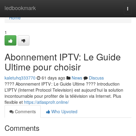
Home
ledbookmark
Togg
navi
Home
1
Abonnement IPTV: Le Guide
Ultime pour choisir
kaletuhq333770
61 days ago
News
Discuss
???? Abonnement IPTV : Le Guide Ultime ???? Introduction
L’IPTV (Internet Protocol Television) est aujourd’hui la solution
incontournable pour profiter de la télévision via Internet. Plus
flexible et
https://atlasprofr.online/
Comments
Who Upvoted
Comments