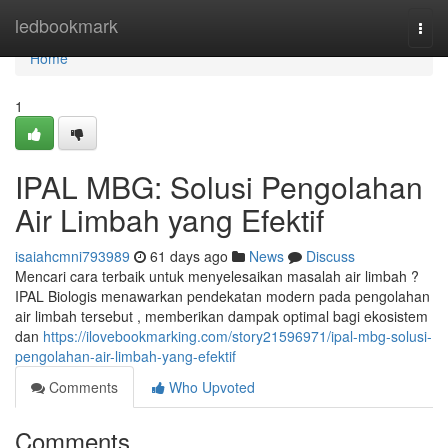
Home
ledbookmark
Togg
navi
Home
1
IPAL MBG: Solusi Pengolahan
Air Limbah yang Efektif
isaiahcmni793989
61 days ago
News
Discuss
Mencari cara terbaik untuk menyelesaikan masalah air limbah ?
IPAL Biologis menawarkan pendekatan modern pada pengolahan
air limbah tersebut , memberikan dampak optimal bagi ekosistem
dan
https://ilovebookmarking.com/story21596971/ipal-mbg-solusi-
pengolahan-air-limbah-yang-efektif
Comments
Who Upvoted
Comments