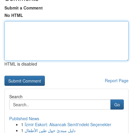
Submit a Comment
No HTML
HTML is disabled
Report Page
Search
Go
Published News
1
İzmir Eskort: Alsancak Semti'ndeki Seçenekler
1
دليل مبتدئ حول طين الأطفال