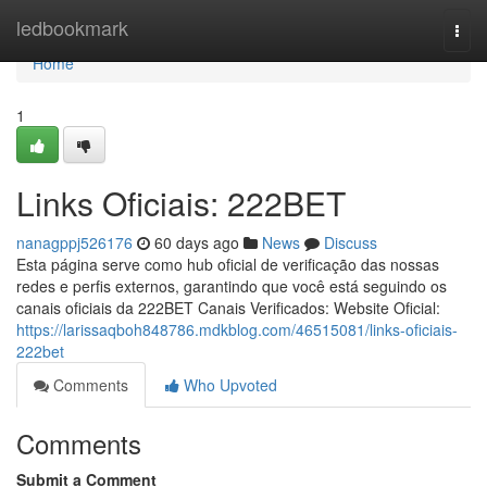
Home
ledbookmark
Togg
navi
Home
1
Links Oficiais: 222BET
nanagppj526176
60 days ago
News
Discuss
Esta página serve como hub oficial de verificação das nossas
redes e perfis externos, garantindo que você está seguindo os
canais oficiais da 222BET Canais Verificados: Website Oficial:
https://larissaqboh848786.mdkblog.com/46515081/links-oficiais-
222bet
Comments
Who Upvoted
Comments
Submit a Comment