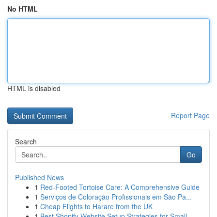
No HTML
HTML is disabled
Report Page
Search
Go
Published News
1
Red-Footed Tortoise Care: A Comprehensive Guide
1
Serviços de Coloração Profissionais em São Pa...
1
Cheap Flights to Harare from the UK
1
Best Shopify Website Setup Strategies for Small...