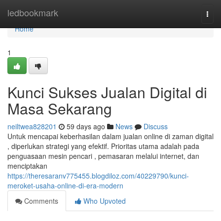
Home
ledbookmark
Togg
navi
Home
1
Kunci Sukses Jualan Digital di
Masa Sekarang
neiltwea828201
59 days ago
News
Discuss
Untuk mencapai keberhasilan dalam jualan online di zaman digital
, diperlukan strategi yang efektif. Prioritas utama adalah pada
penguasaan mesin pencari , pemasaran melalui internet, dan
menciptakan
https://theresaranv775455.blogdiloz.com/40229790/kunci-
meroket-usaha-online-di-era-modern
Comments
Who Upvoted