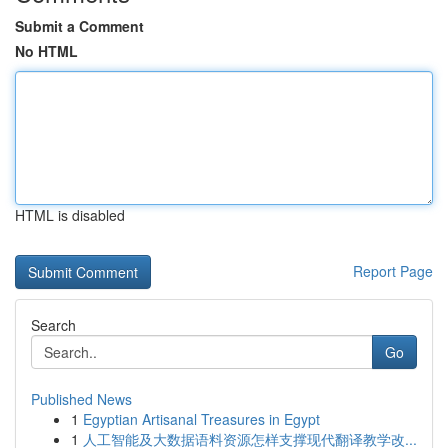
Submit a Comment
No HTML
HTML is disabled
Report Page
Search
Go
Published News
1
Egyptian Artisanal Treasures in Egypt
1
人工智能及大数据语料资源怎样支撑现代翻译教学改...