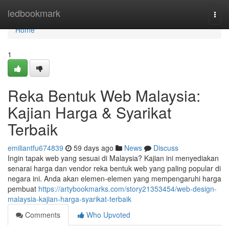
Home
ledbookmark
Togg
navi
Home
1
Reka Bentuk Web Malaysia:
Kajian Harga & Syarikat
Terbaik
emiliantfu674839
59 days ago
News
Discuss
Ingin tapak web yang sesuai di Malaysia? Kajian ini menyediakan
senarai harga dan vendor reka bentuk web yang paling popular di
negara ini. Anda akan elemen-elemen yang mempengaruhi harga
pembuat
https://artybookmarks.com/story21353454/web-design-
malaysia-kajian-harga-syarikat-terbaik
Comments
Who Upvoted