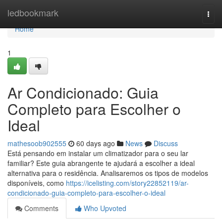
Home
ledbookmark
Togg
navi
Home
1
Ar Condicionado: Guia
Completo para Escolher o
Ideal
mathesoob902555
60 days ago
News
Discuss
Está pensando em instalar um climatizador para o seu lar
familiar? Este guia abrangente te ajudará a escolher a ideal
alternativa para o residência. Analisaremos os tipos de modelos
disponíveis, como
https://icelisting.com/story22852119/ar-
condicionado-guia-completo-para-escolher-o-ideal
Comments
Who Upvoted