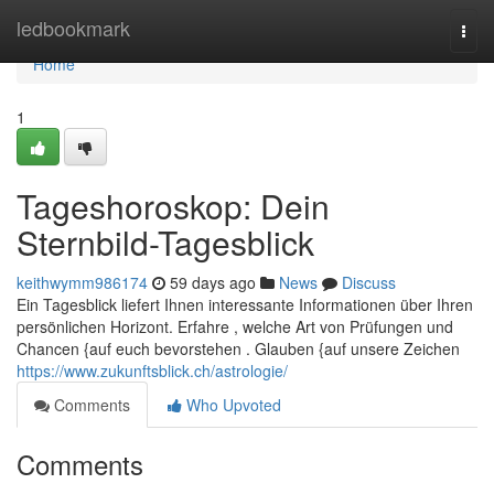
Home
ledbookmark
Togg
navi
Home
1
Tageshoroskop: Dein
Sternbild-Tagesblick
keithwymm986174
59 days ago
News
Discuss
Ein Tagesblick liefert Ihnen interessante Informationen über Ihren
persönlichen Horizont. Erfahre , welche Art von Prüfungen und
Chancen {auf euch bevorstehen . Glauben {auf unsere Zeichen
https://www.zukunftsblick.ch/astrologie/
Comments
Who Upvoted
Comments