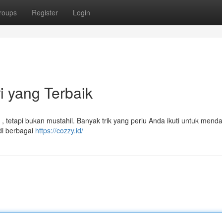
roups
Register
Login
i yang Terbaik
, tetapi bukan mustahil. Banyak trik yang perlu Anda ikuti untuk mend
di berbagai
https://cozzy.id/