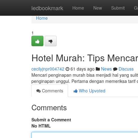
Home
ledbookmark
Home
New
Submit
G
Home
1
Hotel Murah: Tips Mencar
cecilyjnpr004742
61 days ago
News
Discuss
Mencari penginapan murah bisa menjadi hal yang sulit 
penginapan unggul. Pertama dengan memeriksa tarif 
Comments
Who Upvoted
Comments
Submit a Comment
No HTML