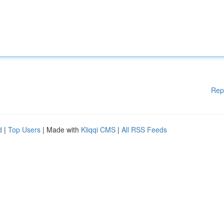
Rep
d
|
Top Users
| Made with
Kliqqi CMS
|
All RSS Feeds