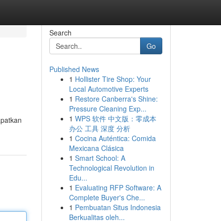
Search
Go
Published News
1
Hollister Tire Shop: Your
Local Automotive Experts
1
Restore Canberra's Shine:
Pressure Cleaning Exp...
1
WPS 软件 中文版：零成本
apatkan
办公 工具 深度 分析
1
Cocina Auténtica: Comida
Mexicana Clásica
1
Smart School: A
Technological Revolution in
Edu...
1
Evaluating RFP Software: A
Complete Buyer's Che...
1
Pembuatan Situs Indonesia
Berkualitas oleh...