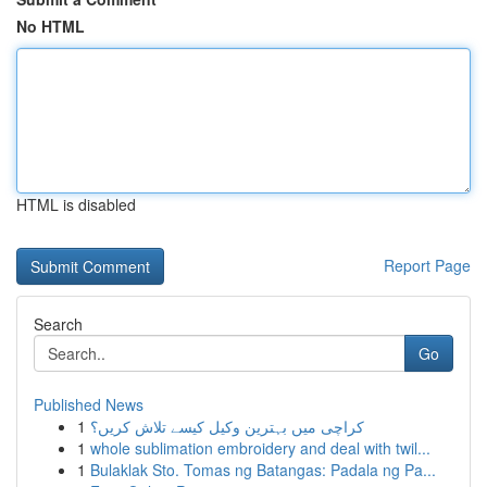
No HTML
HTML is disabled
Report Page
Search
Go
Published News
1
کراچی میں بہترین وکیل کیسے تلاش کریں؟
1
whole sublimation embroidery and deal with twil...
1
Bulaklak Sto. Tomas ng Batangas: Padala ng Pa...