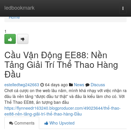
Home
ledbookmark
Togg
navi
Home
1
Cầu Vận Động EE88: Nền
Tảng Giải Trí Thể Thao Hàng
Đầu
estelledtwg242663
64 days ago
News
Discuss
Chơi cá cược on the web lâu năm, mình khá nhạy với việc nhận ra
đâu là nền tảng “được đầu tư thật” và đâu là kiểu làm cho có. Với
Thể Thao EE88, ấn tượng ban đầu
https://flynneedr163240.blogproducer.com/49023644/thể-thao-
ee88-nền-tảng-giải-trí-thể-thao-hàng-Đầu
Comments
Who Upvoted