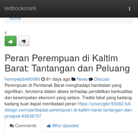
Home
ledbookmark
Togg
navi
Home
1
Peran Perempuan di Kaltim
Barat: Tantangan dan Peluang
honeywjxb480080
81 days ago
News
Discuss
Perempuan di Pontianak Barat menghadapi hambatan yang
signifikan, terutama dalam akses terhadap pendidikan berkualitas
dan kesempatan ekonomi yang setara. Tradisi lokal yang kadang-
kadang kuat dapat membatasi peran
https://umarzgls193082.full-
design.com/partisipasi-perempuan-di-kaltim-barat-tantangan-dan-
prospek-83838797
Comments
Who Upvoted