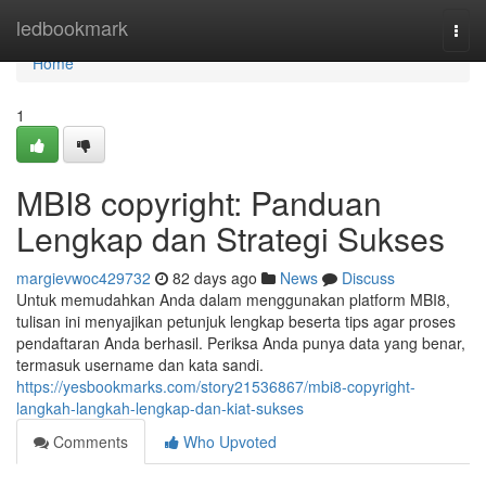
Home
ledbookmark
Togg
navi
Home
1
MBI8 copyright: Panduan
Lengkap dan Strategi Sukses
margievwoc429732
82 days ago
News
Discuss
Untuk memudahkan Anda dalam menggunakan platform MBI8,
tulisan ini menyajikan petunjuk lengkap beserta tips agar proses
pendaftaran Anda berhasil. Periksa Anda punya data yang benar,
termasuk username dan kata sandi.
https://yesbookmarks.com/story21536867/mbi8-copyright-
langkah-langkah-lengkap-dan-kiat-sukses
Comments
Who Upvoted