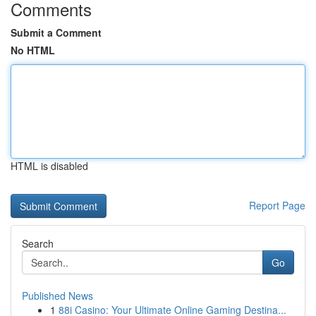
Comments
Submit a Comment
No HTML
HTML is disabled
Report Page
Search
Go
Published News
1
88i Casino: Your Ultimate Online Gaming Destina...