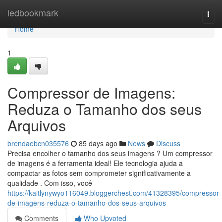
Home
ledbookmark
Togg
navi
Home
1
Compressor de Imagens:
Reduza o Tamanho dos seus
Arquivos
brendaebcn035576
85 days ago
News
Discuss
Precisa encolher o tamanho dos seus imagens ? Um compressor
de imagens é a ferramenta ideal! Ele tecnologia ajuda a
compactar as fotos sem comprometer significativamente a
qualidade . Com isso, você
https://kaitlynywyo116049.bloggerchest.com/41328395/compressor-
de-imagens-reduza-o-tamanho-dos-seus-arquivos
Comments
Who Upvoted