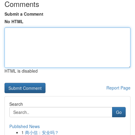
Comments
Submit a Comment
No HTML
HTML is disabled
Report Page
Search
Go
Published News
1
商小信：安全吗？