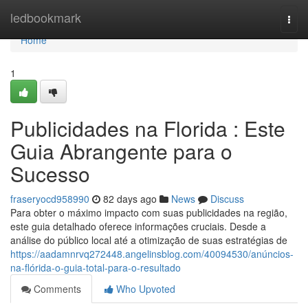
Home
ledbookmark
Togg
navi
Home
1
Publicidades na Florida : Este
Guia Abrangente para o
Sucesso
fraseryocd958990
82 days ago
News
Discuss
Para obter o máximo impacto com suas publicidades na região,
este guia detalhado oferece informações cruciais. Desde a
análise do público local até a otimização de suas estratégias de
https://aadamnrvq272448.angelinsblog.com/40094530/anúncios-
na-flórida-o-guia-total-para-o-resultado
Comments
Who Upvoted