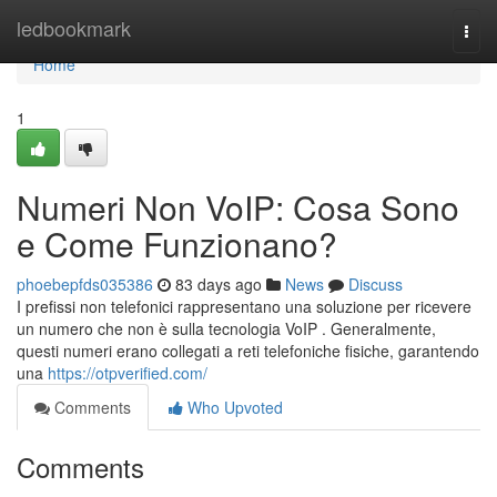
Home
ledbookmark
Togg
navi
Home
1
Numeri Non VoIP: Cosa Sono
e Come Funzionano?
phoebepfds035386
83 days ago
News
Discuss
I prefissi non telefonici rappresentano una soluzione per ricevere
un numero che non è sulla tecnologia VoIP . Generalmente,
questi numeri erano collegati a reti telefoniche fisiche, garantendo
una
https://otpverified.com/
Comments
Who Upvoted
Comments