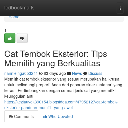
Home
ledbookmark
Togg
navi
Home
1
Cat Tembok Eksterior: Tips
Memilih yang Berkualitas
nannielnga053241
83 days ago
News
Discuss
Memilih cat tembok eksterior yang sesuai merupakan hal krusial
untuk melindungi properti Anda dari paparan sinar matahari yang
keras . Pertimbangkan dengan cermat jenis cat yang memiliki
keunggulan anti
https://keziauvok396154.blogsidea.com/47952127/cat-tembok-
eksterior-panduan-memilih-yang-awet
Comments
Who Upvoted