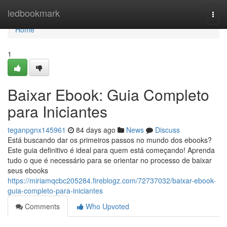
Home
ledbookmark
Togg
navi
Home
1
Baixar Ebook: Guia Completo
para Iniciantes
teganpgnx145961
84 days ago
News
Discuss
Está buscando dar os primeiros passos no mundo dos ebooks?
Este guia definitivo é ideal para quem está começando! Aprenda
tudo o que é necessário para se orientar no processo de baixar
seus ebooks
https://miriamqcbc205284.fireblogz.com/72737032/baixar-ebook-
guia-completo-para-iniciantes
Comments
Who Upvoted