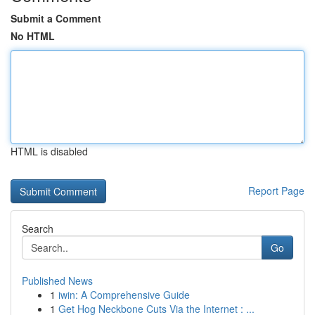
Submit a Comment
No HTML
HTML is disabled
Report Page
Search
Go
Published News
1
iwin: A Comprehensive Guide
1
Get Hog Neckbone Cuts Via the Internet : ...