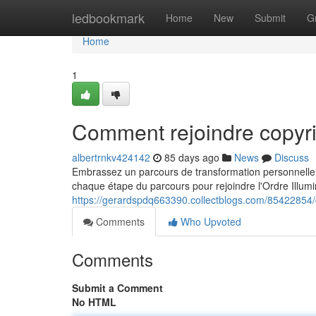
Home
ledbookmark
Home
New
Submit
G
Home
1
Comment rejoindre copyri
albertrnkv424142
85 days ago
News
Discuss
Embrassez un parcours de transformation personnelle qu
chaque étape du parcours pour rejoindre l'Ordre Illumi
https://gerardspdq663390.collectblogs.com/85422854/
Comments
Who Upvoted
Comments
Submit a Comment
No HTML