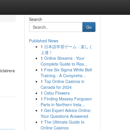
Search
Go
Published News
1
日本語学習ゲーム：楽しく
上達！
1
Online Streams : Your
Complete Guide to Rea...
1
Free Six Sigma White Belt
clairera
Training - A Comprehe...
1
Top Online Casinos in
Canada for 2024
1
Cebu Flowers
1
Finding Massey Ferguson
Parts in Northern Irela...
1
Get Expert Advice Online:
Your Questions Answered
1
The Ultimate Guide to
Online Casinos