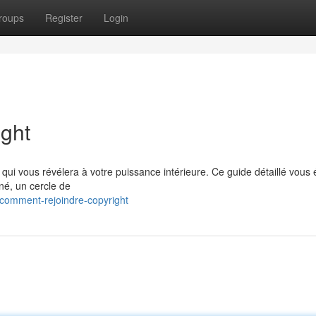
roups
Register
Login
ght
i vous révélera à votre puissance intérieure. Ce guide détaillé vous é
né, un cercle de
comment-rejoindre-copyright