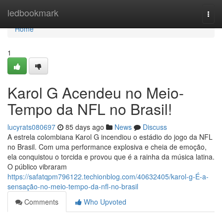
Home
ledbookmark
Togg
navi
Home
1
Karol G Acendeu no Meio-
Tempo da NFL no Brasil!
lucyrats080697
85 days ago
News
Discuss
A estrela colombiana Karol G incendiou o estádio do jogo da NFL
no Brasil. Com uma performance explosiva e cheia de emoção,
ela conquistou o torcida e provou que é a rainha da música latina.
O público vibraram
https://safatqpm796122.techionblog.com/40632405/karol-g-É-a-
sensação-no-meio-tempo-da-nfl-no-brasil
Comments
Who Upvoted