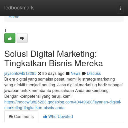
Home
ledbookmark
Togg
navi
Home
1
Solusi Digital Marketing:
Tingkatkan Bisnis Mereka
jaysonfcwl512295
85 days ago
News
Discuss
Di era digital yang semakin pesat, memiliki strategi marketing
yang efektif menjadi penting. Jasa digital marketing hadir sebagai
jawaban untuk membantu perusahaan Anda berkembang.
Dengan kompetensi yang teruji, kami
https://theocwfu825223.qodsblog.com/40449620/layanan-digital-
marketing-tingkatkan-bisnis-anda
Comments
Who Upvoted