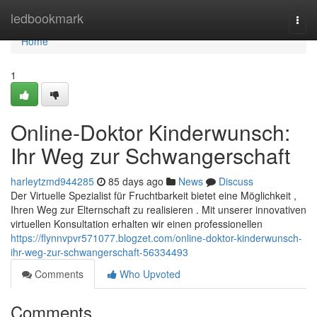
Home
ledbookmark
Togg
navi
Home
1
Online-Doktor Kinderwunsch:
Ihr Weg zur Schwangerschaft
harleytzmd944285
85 days ago
News
Discuss
Der Virtuelle Spezialist für Fruchtbarkeit bietet eine Möglichkeit ,
Ihren Weg zur Elternschaft zu realisieren . Mit unserer innovativen
virtuellen Konsultation erhalten wir einen professionellen
https://flynnvpvr571077.blogzet.com/online-doktor-kinderwunsch-
ihr-weg-zur-schwangerschaft-56334493
Comments
Who Upvoted
Comments